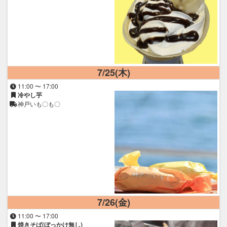
7/25(木)
11:00 〜 17:00
冷やし芋
神戸いも〇も〇
7/26(金)
11:00 〜 17:00
焼きそば(ぼっかけ無し)